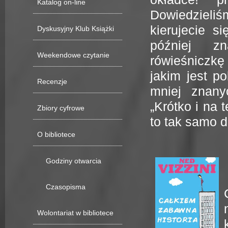
Katalog on-line
Dowiedzieliś
kierujecie s
Dyskusyjny Klub Książki
później z
Weekendowe czytanie
rówieśniczkę
jakim jest p
Recenzje
mniej znany
„Krótko i na 
Zbiory cyfrowe
to tak samo d
O bibliotece
Godziny otwarcia
Czasopisma
Wolontariat w bibliotece