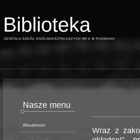
Biblioteka
ZESPOŁU SZKÓŁ OGÓLNOKSZTAŁCĄCYCH NR 4 W POZNANIU
Nasze menu
Aktualności
Wraz z zakoń
okładce!” p