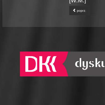
[W.M.]
poprz.