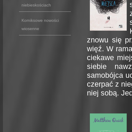
niebieskościach
Komiksowe nowości
wiosenne
znowu się pr
więź. W rama
ciekawe miej
siebie naw
samobójca ucz
czerpać z ni
niej sobą. Jed