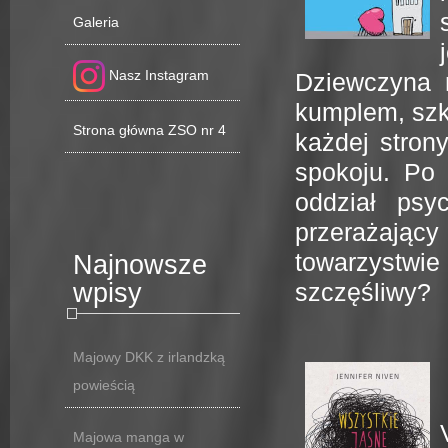
Galeria
Nasz Instagram
Dziewczyna 
kumplem, szko
Strona główna ZSO nr 4
każdej stron
spokoju. Po 
oddział psyc
przerażają
towarzystwi
Najnowsze
wpisy
szczęśliwy?
Majowy DKK z irlandzką
powieścią
Majowa manga w