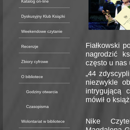
Katalog on-line
Dyskusyjny Klub Książki
Weekendowe czytanie
Fiałkowski p
Recenzje
nagrodzić ks
często u nas 
Zbiory cyfrowe
„44 zdyscypl
O bibliotece
niezwykle o
intrygującą 
Godziny otwarcia
mówił o ksią
Czasopisma
Nike Czyte
Wolontariat w bibliotece
Magdalena G