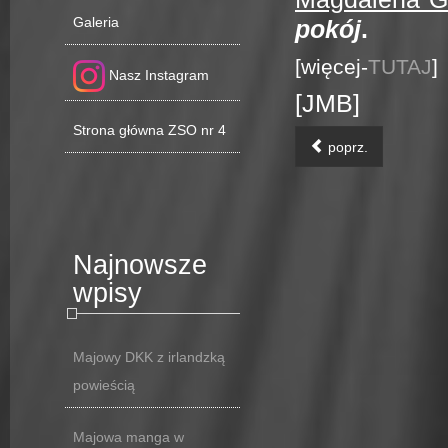
Galeria
pokój
.
[więcej-
TUTAJ
]
Nasz Instagram
[JMB]
Strona główna ZSO nr 4
poprz.
Najnowsze
wpisy
Majowy DKK z irlandzką
powieścią
Majowa manga w