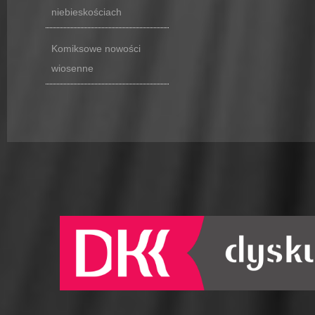
niebieskościach
Komiksowe nowości
wiosenne