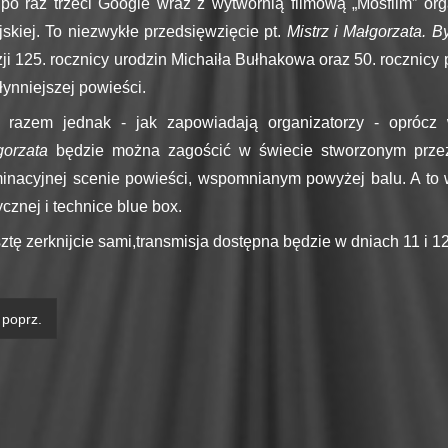
po raz trzeci Google wraz z wytwórnią filmową „Mosfilm” orga
jskiej.
To niezwykłe przedsięwzięcie pt.
Mistrz i Małgorzata. 
ji 125. rocznicy urodzin Michaiła Bułhakowa oraz 50. rocznicy p
łynniejszej powieści.
 razem jednak - jak zapowiadają organizatorzy - oprócz
gorzata
będzie można zagościć w świecie stworzonym przez 
inacyjnej scenie powieści, wspomnianym powyżej balu. A to 
ycznej i technice blue box.
ztę zerknijcie sami,transmisja dostępna będzie w dniach 11 i 1
poprz.