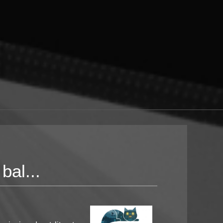
bal...