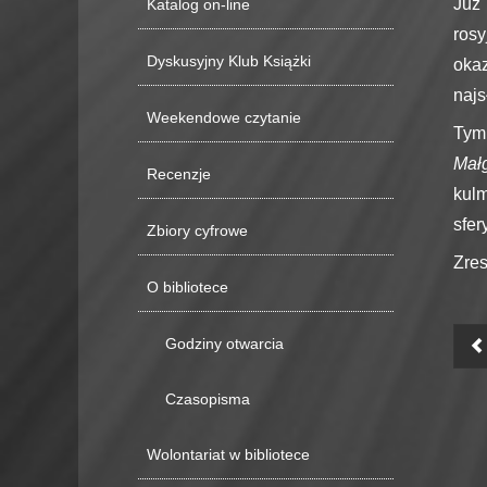
Już 
Katalog on-line
rosy
Dyskusyjny Klub Książki
okaz
najs
Weekendowe czytanie
Tym
Mał
Recenzje
kulm
sfer
Zbiory cyfrowe
Zres
O bibliotece
Godziny otwarcia
Czasopisma
Wolontariat w bibliotece