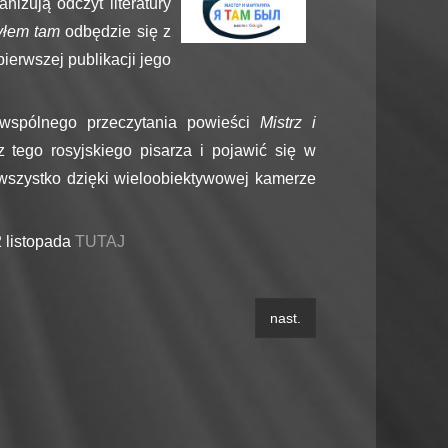
nizują odczyt literatury
Byłem tam
odbędzie się z
ierwszej publikacji jego
 wspólnego przeczytania powieści
Mistrz i
tego rosyjskiego pisarza i pojawić się w
wszystko dzięki wieloobiektywowej kamerze
2 listopada
TUTAJ
nast.