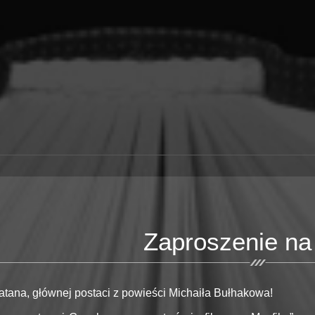
Zaproszenie na 
atana, głównej postaci z powieści Michaiła Bułhakowa!