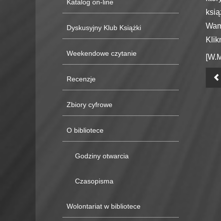
Katalog on-line
ksią
Wam 
Dyskusyjny Klub Książki
Klik
Weekendowe czytanie
[W.M
Recenzje
Zbiory cyfrowe
O bibliotece
Godziny otwarcia
Czasopisma
Wolontariat w bibliotece