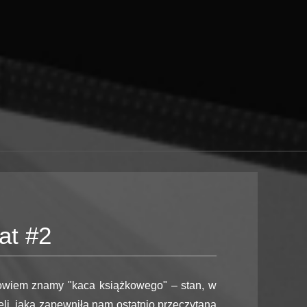
at #2
owiem znamy "kaca książkowego" – stan, w
eli, jaką zapewniła nam ostatnio przeczytana