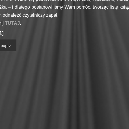
żka – i dlatego postanowiliśmy Wam pomóc, tworząc listę ksi
odnaleźć czytelniczy zapał.
nij
TUTAJ
.
.]
poprz.