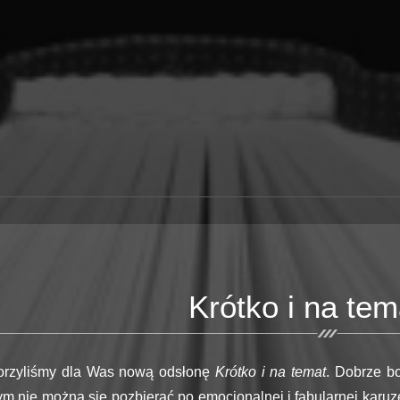
Krótko i na tem
orzyliśmy dla Was nową odsłonę
Krótko i na temat
. Dobrze b
ym nie można się pozbierać po emocjonalnej i fabularnej karuz