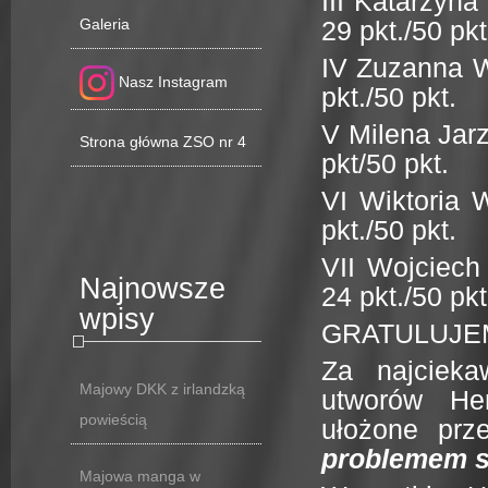
III Katarzyna
Galeria
29 pkt./50 pkt
IV Zuzanna W
Nasz Instagram
pkt./50 pkt.
V Milena Jar
Strona główna ZSO nr 4
pkt/50 pkt.
VI Wiktoria 
pkt./50 pkt.
VII Wojciech
Najnowsze
24 pkt./50 pkt
wpisy
GRATULUJEM
Za najcieka
Majowy DKK z irlandzką
utworów He
powieścią
ułożone prz
problemem si
Majowa manga w