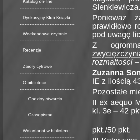
Katalog on-line
Sienkiewicza
Ponieważ ż
Dyskusyjny Klub Książki
prawidłowo r
pod uwagę li
Weekendowe czytanie
Z ogromną
Recenzje
zwyciężczyni
rozmaitości –
Zbiory cyfrowe
Zuzanna Son
IE z ilością 
O bibliotece
Pozostałe mie
Godziny otwarcia
II ex aequo 
kl. 3e – 42 pk
Czasopisma
Julia Kuk
pkt./50 pkt.
Wolontariat w bibliotece