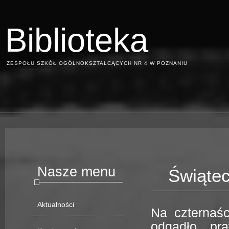
Biblioteka
ZESPOŁU SZKÓŁ OGÓLNOKSZTAŁCĄCYCH NR 4 W POZNANIU
Nasze menu
Świątec
Aktualności
Na czternaśc
odgadło pr