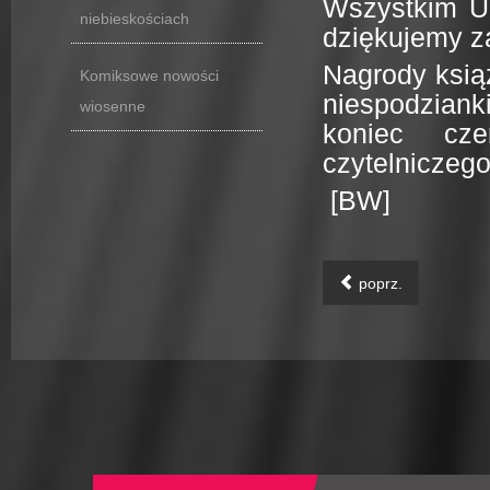
Wszystkim U
niebieskościach
dziękujemy za
Nagrody ksią
Komiksowe nowości
niespodzian
wiosenne
koniec cz
czytelniczego
[BW]
poprz.