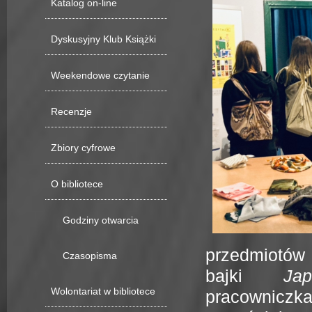
Katalog on-line
Dyskusyjny Klub Książki
Weekendowe czytanie
Recenzje
Zbiory cyfrowe
O bibliotece
Godziny otwarcia
przedmiotów 
Czasopisma
bajki
Ja
Wolontariat w bibliotece
pracownicz