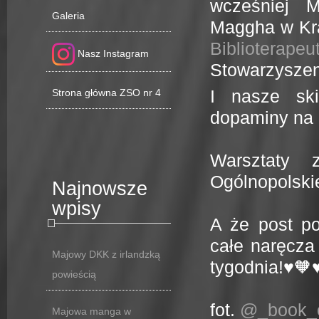
wcześniej M
Galeria
Maggha w Kra
Bibliotera
Nasz Instagram
Stowarzysze
Strona główna ZSO nr 4
I nasze sk
dopaminy na 
Warsztaty 
Ogólnopolskie
Najnowsze
wpisy
A że post p
całe naręcza
Majowy DKK z irlandzką
tygodnia!♥️🧡
powieścią
fot.
@_book_on
Majowa manga w