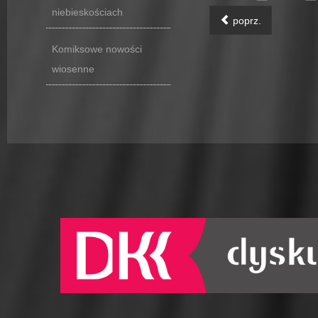
niebieskościach
poprz.
Komiksowe nowości
wiosenne