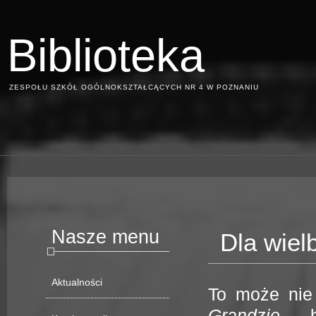
Biblioteka
ZESPOŁU SZKÓŁ OGÓLNOKSZTAŁCĄCYCH NR 4 W POZNANIU
Nasze menu
Dla wielb
Aktualności
To może nie 
Grandzie
, b