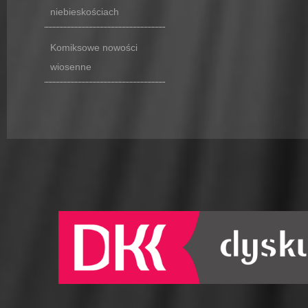
niebieskościach
Komiksowe nowości
wiosenne