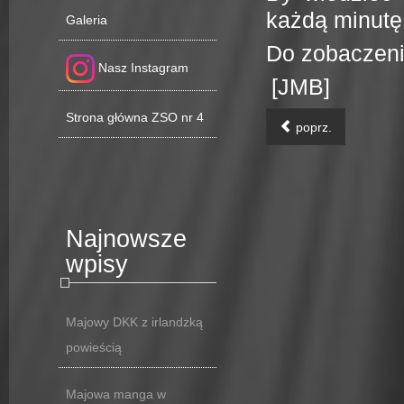
każdą minutę
Galeria
Do zobaczeni
Nasz Instagram
[JMB]
Strona główna ZSO nr 4
poprz.
Najnowsze
wpisy
Majowy DKK z irlandzką
powieścią
Majowa manga w