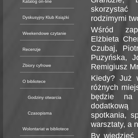
Katalog on-line
skorzystać
rodzimymi twó
Dyskusyjny Klub Książki
Wśród zapr
Weekendowe czytanie
Elżbieta Che
Czubaj, Piot
Recenzje
Puzyńska, Jo
Remigiusz Mr
Zbiory cyfrowe
Kiedy? Już 
O bibliotece
różnych miej
będzie na
Godziny otwarcia
dodatkową
Czasopisma
spotkania, s
warsztaty, a 
Wolontariat w bibliotece
By wiedzieć