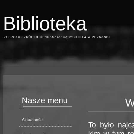
Biblioteka
ZESPOŁU SZKÓŁ OGÓLNOKSZTAŁCĄCYCH NR 4 W POZNANIU
Nasze menu
Wi
Aktualności
To było najc
kim w tym r