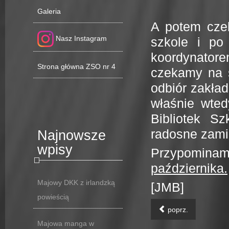
Galeria
A potem cze
Nasz Instagram
szkole i po
koordynatore
Strona główna ZSO nr 4
czekamy na s
odbiór zakła
właśnie wte
Bibliotek S
radosne zami
Najnowsze
wpisy
Przypomina
października.
Majowy DKK z irlandzką
[JMB]
powieścią
poprz.
Majowa manga w