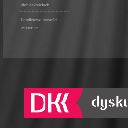
niebieskościach
Komiksowe nowości
wiosenne