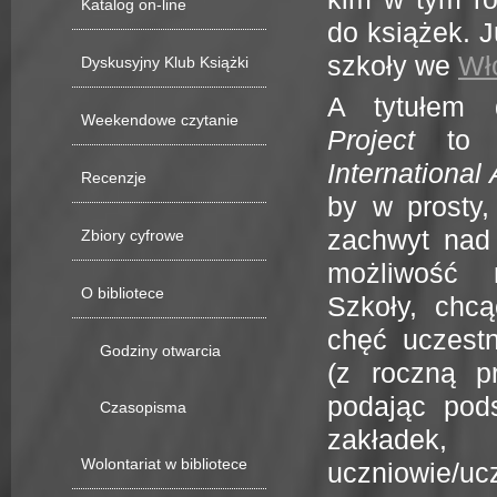
Katalog on-line
do książek. 
szkoły we
Wł
Dyskusyjny Klub Książki
A tytułem 
Weekendowe czytanie
Project
to wi
International
Recenzje
by w prosty,
zachwyt nad 
Zbiory cyfrowe
możliwość n
O bibliotece
Szkoły, chcą
chęć uczestn
Godziny otwarcia
(z roczną p
podając pod
Czasopisma
zakłade
Wolontariat w bibliotece
uczniowie/uc