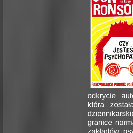
odkrycie aut
która zosta
dziennikarsk
granice norm
zakładów psy