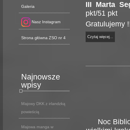
III
Marta Seg
Galeria
pkt/51 pkt
Nasz Instagram
Gratulujemy !
Czytaj więcej...
Strona główna ZSO nr 4
Najnowsze
wpisy
Majowy DKK z irlandzką
powieścią
Noc Biblio
Majowa manga w