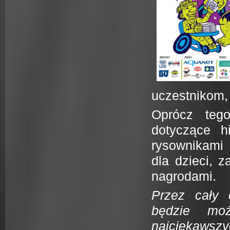
uczestnikom,
Oprócz tego
dotyczące h
rysownikami 
dla dzieci, 
nagrodami.
Przez cały
będzie moż
najciekaws