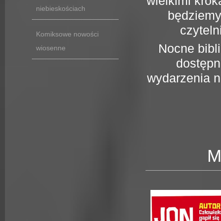
wielkimi krok
niebieskościach
będziemy
czyteln
Komiksowe nowości
Nocne bibl
wiosenne
dostępn
wydarzenia 
M