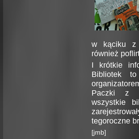
w kąciku z
również pofli
I krótkie i
Bibliotek t
organizatore
Paczki z m
wszystkie bi
zarejestrowa
tegoroczne br
[jmb]