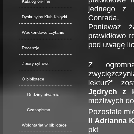
Katalog on-line
jednego z 
Conrada.
Dyskusyjny Klub Książki
Ponieważ ż
Weekendowe czytanie
prawidłowo r
pod uwagę li
Recenzje
Z ogromną
Zbiory cyfrowe
zwyciężczyn
O bibliotece
lektur?" zo
Jędrych z k
Godziny otwarcia
możliwych do
Czasopisma
Pozostałe mie
II
Adrianna Ka
Wolontariat w bibliotece
pkt