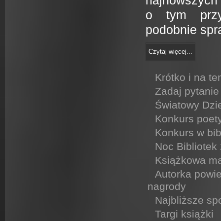
najnowszyc
o tym przy
podobnie spr
Czytaj więcej...
Krótko i na t
Zadaj pytani
Światowy Dzi
Konkurs poety
Konkurs w bib
Noc Bibliotek
Książkowa ma
Autorka powi
nagrody
Najbliższe sp
Targi książki