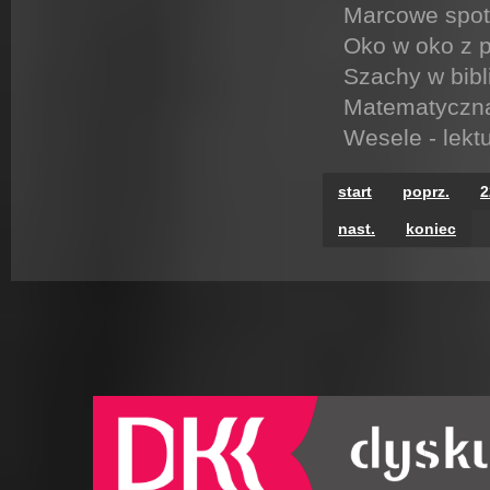
Marcowe spo
Oko w oko z p
Szachy w bibl
Matematyczna 
Wesele - lek
start
poprz.
2
nast.
koniec